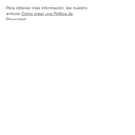
Para obtener más información, lee nuestro
artículo
Cómo crear una Política de
Privacidad
.
INFORMATION AND PQR'S:
INFO@PARAMOPRESENTA.COM