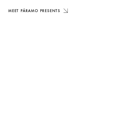
MEET PÁRAMO PRESENTS
Our main lines of work:
01.
Energy
Transition strategies from
fossil to renewable