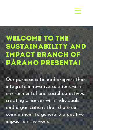
Welcome to the
sustainability and
impact branch of
Páramo Presenta!
Our purpose is to lead projects that
integrate innovative solutions with
environmental and social objectives,
creating alliances with individuals
and organizations that share our
commitment to generate a positive
impact on the world.